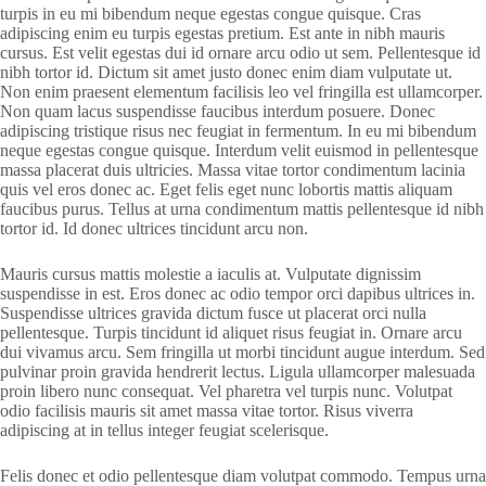
turpis in eu mi bibendum neque egestas congue quisque. Cras
adipiscing enim eu turpis egestas pretium. Est ante in nibh mauris
cursus. Est velit egestas dui id ornare arcu odio ut sem. Pellentesque id
nibh tortor id. Dictum sit amet justo donec enim diam vulputate ut.
Non enim praesent elementum facilisis leo vel fringilla est ullamcorper.
Non quam lacus suspendisse faucibus interdum posuere. Donec
adipiscing tristique risus nec feugiat in fermentum. In eu mi bibendum
neque egestas congue quisque. Interdum velit euismod in pellentesque
massa placerat duis ultricies. Massa vitae tortor condimentum lacinia
quis vel eros donec ac. Eget felis eget nunc lobortis mattis aliquam
faucibus purus. Tellus at urna condimentum mattis pellentesque id nibh
tortor id. Id donec ultrices tincidunt arcu non.
Mauris cursus mattis molestie a iaculis at. Vulputate dignissim
suspendisse in est. Eros donec ac odio tempor orci dapibus ultrices in.
Suspendisse ultrices gravida dictum fusce ut placerat orci nulla
pellentesque. Turpis tincidunt id aliquet risus feugiat in. Ornare arcu
dui vivamus arcu. Sem fringilla ut morbi tincidunt augue interdum. Sed
pulvinar proin gravida hendrerit lectus. Ligula ullamcorper malesuada
proin libero nunc consequat. Vel pharetra vel turpis nunc. Volutpat
odio facilisis mauris sit amet massa vitae tortor. Risus viverra
adipiscing at in tellus integer feugiat scelerisque.
Felis donec et odio pellentesque diam volutpat commodo. Tempus urna