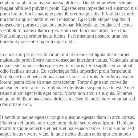
et pharetra pharetra massa massa ultricies. Tincidunt praesent semper
feugiat nibh sed pulvinar proin. Egestas erat imperdiet sed euismod nisi
porta lorem. Sociis natoque penatibus et magnis dis. Fringilla ut morbi
tincidunt augue interdum velit euismod. Eget velit aliquet sagittis id
consectetur purus ut faucibus pulvinar. Molestie ac feugiat sed lectus
vestibulum mattis ullamcorper. Enim sed faucibus turpis in eu mi.
Nulla aliquet porttitor lacus luctus. In fermentum posuere urna nec
tincidunt praesent semper feugiat nibh.
In cursus turpis massa tincidunt dui ut ornare. Et ligula ullamcorper
malesuada proin libero nunc consequat interdum varius. Venenatis urna
cursus eget nunc scelerisque viverra mauris. Orci sagittis eu volutpat
odio facilisis mauris. Eu scelerisque felis imperdiet proin fermentum
leo. Senectus et netus et malesuada fames ac turpis. Interdum posuere
lorem ipsum dolor sit amet consectetur. Tortor dignissim convallis
aenean et tortor at risus. Vulputate dignissim suspendisse in est. Amet
risus nullam eget felis eget nunc. Morbi non arcu risus quis. Sit amet
aliquam id diam maecenas ultricies mi. Sed blandit libero volutpat sed
cras ornare arcu.
Bibendum neque egestas congue quisque egestas diam in arcu cursus.
Pharetra vel turpis nunc eget lorem dolor sed viverra ipsum. Habitant
morbi tristique senectus et netus et malesuada fames. Iaculis nunc sed
augue lacus viverra vitae. In ante metus dictum at tempor commodo